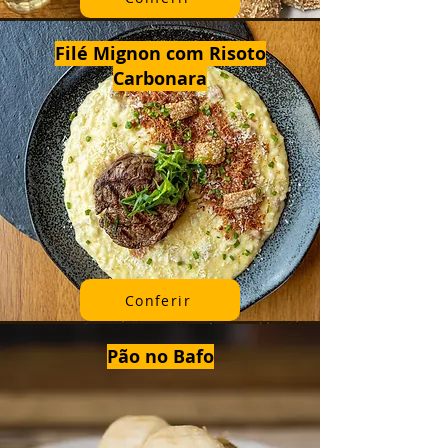
Filé Mignon com Risoto
Carbonara
Conferir
Pão no Bafo