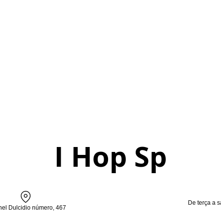
I Hop Sp
De terça a 
el Dulcidio número, 467