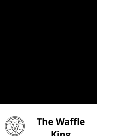
O Big Belga é o nosso carro-chefe, feito
com dois waffles belgas de liège, que são
macios por dentro, crocantes por fora e
levemente caramelizados com açúcar
perolado importado da Europa! Ele é
recheado com sorvete de baunilha,
morango ou banana e chocolate ou doce
de leite.
R$ 37,90
The Waffle
King