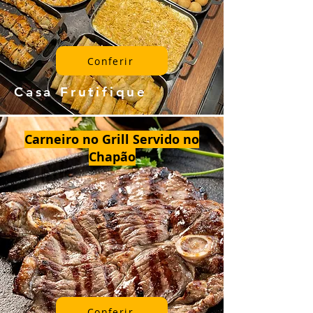
Conferir
Casa Frutifique
Carneiro no Grill Servido no
Chapão
Conferir