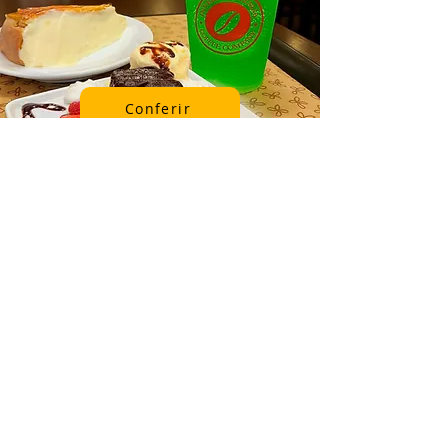
Conferir
Inverno D' Italia
Coffe
Eisbein