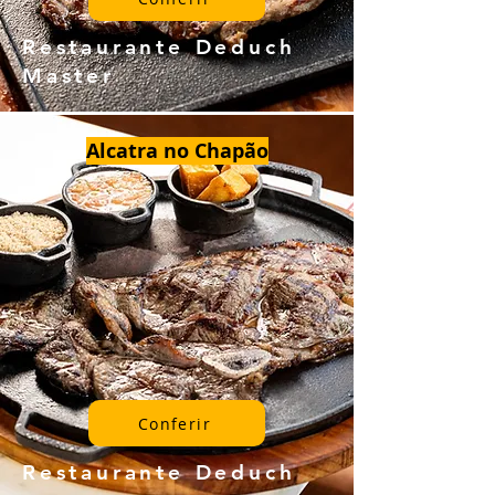
Restaurante Deduch
Master
Alcatra no Chapão
Conferir
Restaurante Deduch