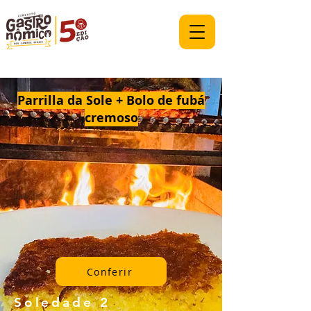
Parrilla da Sole + Bolo de fubá
cremoso
Conferir
Soledade 2