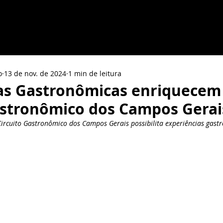
s
Avaliação
Fórum de Gastronomia dos Campos Ger
o
13 de nov. de 2024
1 min de leitura
as Gastronômicas enriquecem 
astronômico dos Campos Gerai
Circuito Gastronômico dos Campos Gerais possibilita experiências gast