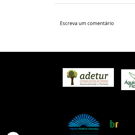
Escreva um comentário
2º Tour Gastronômico
destaca sabores e
experiências de Ponta
Grossa
REALIZAÇÃO