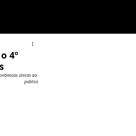
ais
Notícias
Regulamento
o 4º
s
ronômicas únicas ao 
público