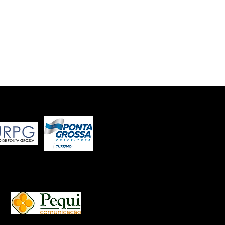
 Fórum de
ronomia divulga
gramação
LA LEI MUNICIPAL Nº 12.066/14
COMUNICAÇÃO