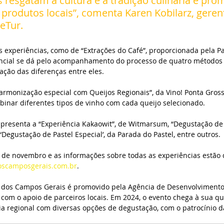
s resgatam a cultura e a tradição culinária e pr
 produtos locais”, comenta Karen Kobilarz, geren
eTur.
s experiências, como de “Extrações do Café”, proporcionada pela P
encial se dá pelo acompanhamento do processo de quatro métodos 
ação das diferenças entre eles.
armonização especial com Queijos Regionais”, da Vino! Ponta Gross
binar diferentes tipos de vinho com cada queijo selecionado.
apresenta a “Experiência Kakaowit”, de Witmarsum, “Degustação de
 “Degustação de Pastel Especial’, da Parada do Pastel, entre outros.
6 de novembro e as informações sobre todas as experiências estão 
scamposgerais.com.br
.
 dos Campos Gerais é promovido pela Agência de Desenvolvimento
com o apoio de parceiros locais. Em 2024, o evento chega à sua qu
a regional com diversas opções de degustação, com o patrocínio da