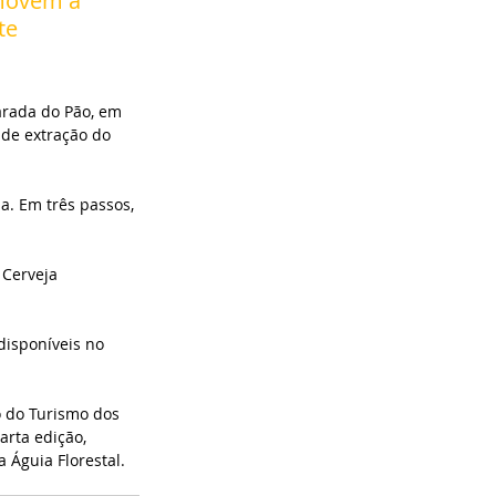
omovem a 
te 
arada do Pão, em 
de extração do 
a. Em três passos, 
 Cerveja 
disponíveis no 
 do Turismo dos 
arta edição, 
 Águia Florestal.